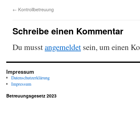
←
Kontrollbetreuung
Schreibe einen Kommentar
Du musst
angemeldet
sein, um einen K
Impressum
Datenschutzerklärung
Impressum
Betreuungsgesetz 2023