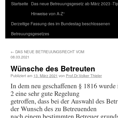
Zum
Startseite
Das neue Betreuungsgesetz ab März 2023 -Ti
Inhalt
Hinweise von A-Z“
springen
Derzeitige Fassung des im Bundestag beschlossenen
Betreuungsgesetzes
←
DAS NEUE BETREUUNGSRECHT VOM
08.03.2021
Wünsche des Betreuten
Publiziert am
13. März 2021
von
Prof.Dr.Volker Thieler
In dem neu geschaffenen § 1816 wurde 
2 eine sehr gute Regelung
getroffen, dass bei der Auswahl des Betre
der Wunsch des zu Betreuenden
nach einem bestimmten Betreuer grunds