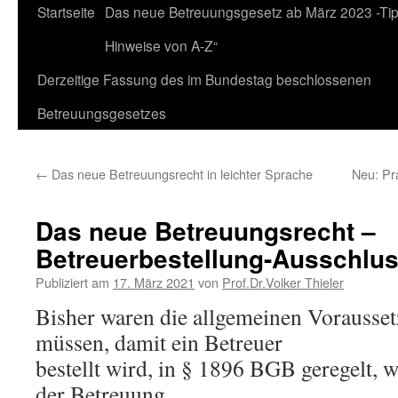
Zum
Startseite
Das neue Betreuungsgesetz ab März 2023 -Ti
Inhalt
Hinweise von A-Z“
springen
Derzeitige Fassung des im Bundestag beschlossenen
Betreuungsgesetzes
←
Das neue Betreuungsrecht in leichter Sprache
Neu: Pr
Das neue Betreuungsrecht –
Betreuerbestellung-Ausschlu
Publiziert am
17. März 2021
von
Prof.Dr.Volker Thieler
Bisher waren die allgemeinen Vorausset
müssen, damit ein Betreuer
bestellt wird, in § 1896 BGB geregelt,
der Betreuung.