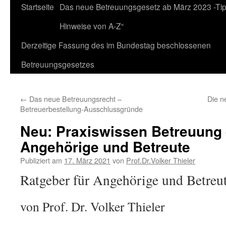
Zum
Startseite
Das neue Betreuungsgesetz ab März 2023 -Ti
Inhalt
Hinweise von A-Z“
springen
Derzeitige Fassung des im Bundestag beschlossenen
Betreuungsgesetzes
←
Das neue Betreuungsrecht –
Die n
Betreuerbestellung-Ausschlussgründe
Neu: Praxiswissen Betreuung 
Angehörige und Betreute
Publiziert am
17. März 2021
von
Prof.Dr.Volker Thieler
Ratgeber für Angehörige und Betreu
von Prof. Dr. Volker Thieler